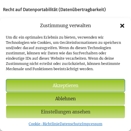
Recht auf Datenportabilität (Datenübertragbarkeit)
Ihnen steht als Betroffener das Recht zu, die Sie betreffenden
Zustimmung verwalten
personenbezogenen Daten, die Sie an einen Verantwortlichen
gegeben haben, in einem strukturierten, gängigen und
Um dir ein optimales Erlebnis zu bieten, verwenden wir
maschinenlesbaren Format heraus zu verlangen.
Technologien wie Cookies, um Geräteinformationen zu speichern
Hinzu kommt das Recht diese Daten einem Dritten Ihrer Wahl
und/oder darauf zuzugreifen. Wenn du diesen Technologien
zukommen zu lassen. Der Verantwortliche wird Sie nicht dabei
zustimmst, können wir Daten wie das Surfverhalten oder
eindeutige IDs auf dieser Website verarbeiten. Wenn du deine
behindern die Daten an den neuen Verantwortlichen zu
Zustimmung nicht erteilst oder zurückziehst, können bestimmte
übertragen, sofern die Verarbeitung auf einer Einwilligung
Merkmale und Funktionen beeinträchtigt werden.
gem. Art. 6 Abs. 1 lit. a DSGVO oder Art. 9 Abs. 2 lit. a DSGVO
oder auf einem Vertrag gem. Art. 6 Abs. 1 lit. b DSGVO beruht
und die Verarbeitung mithilfe automatisierter Verfahren
Akzeptieren
erfolgt.
Ablehnen
Soweit dies technisch machbar ist und die Freiheiten und
Rechte anderer Personen hierdurch nicht beeinträchtigt
Einstellungen ansehen
werden, steht Ihnen zudem das Recht zu das Ihre
personenbezogenen Daten direkt vom ursprünglichen
Cookie-Richtlinie
Datenschutz
Impressum
Verantwortlichen an den neuen Verantwortlichen übertragen