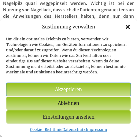
Nagelpilz quasi weggepinselt werden. Wichtig ist bei der
Nutzung von Nagellack, dass sich die Patienten genauestens an
die Anweisungen des Herstellers halten, denn nur dann
können die Wirkstoffe das gewünschte Ergebnis erzielen.
Zustimmung verwalten
Halten sich die Patienten an die Auftragezyklen, können sie
dem Nagelpilz in leichten Fällen meist schon nach wenigen
Um dir ein optimales Erlebnis zu bieten, verwenden wir
Wochen den Garaus machen und haben wieder einen gesunden
Technologien wie Cookies, um Geräteinformationen zu speichern
Nagel.
und/oder darauf zuzugreifen. Wenn du diesen Technologien
zustimmst, können wir Daten wie das Surfverhalten oder
eindeutige IDs auf dieser Website verarbeiten. Wenn du deine
Neben Nagellack gibt es weitere Arzneimittel, die sich für die
Zustimmung nicht erteilst oder zurückziehst, können bestimmte
Nagelpilz Behandlung anbieten und sich sehr einfach
Merkmale und Funktionen beeinträchtigt werden.
anwenden lassen. Dazu gehört beispielsweise Salbe, die
einfach auf die infizierten Stellen aufgetragen wird. Eine
weitere Alternative ist spezielles Spray. Auch in diesem sind
Akzeptieren
Wirkstoffe enthalten, die den Nagelpilz bekämpfen sollen.
Grundsätzlich ist es wichtig bei der Nutzung von
Ablehnen
Medikamenten die Hinweise des Herstellers genauestens zu
lesen, denn auch bei Nagellacken kann es zu unterschiedlichen
Einstellungen ansehen
Anwendungsmerkmalen kommen.
Cookie-Richtlinie
Datenschutz
Impressum
Grundsätzlich werden die meisten Arzneimittel immer gezielt