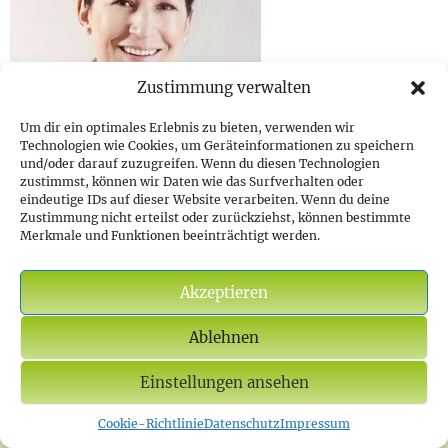
Zustimmung verwalten
Um dir ein optimales Erlebnis zu bieten, verwenden wir
Technologien wie Cookies, um Geräteinformationen zu speichern
und/oder darauf zuzugreifen. Wenn du diesen Technologien
zustimmst, können wir Daten wie das Surfverhalten oder
eindeutige IDs auf dieser Website verarbeiten. Wenn du deine
Zustimmung nicht erteilst oder zurückziehst, können bestimmte
Dr. Jana Stindt
Merkmale und Funktionen beeinträchtigt werden.
Unsere Praxis
→
Akzeptieren
STARTSEITE
UNSERE PRAXIS
KONTAKT
ANFAHRT
Ablehnen
ARTIKEL
DATENSCHUTZ
IMPRESSUM
Oldenburger Frauenarzt,
Auguststraße 7, 26121
Einstellungen ansehen
Oldenburg
Glossar
|
Nagelpilz Behandlung Bremen
Cookie-Richtlinie
Datenschutz
Impressum